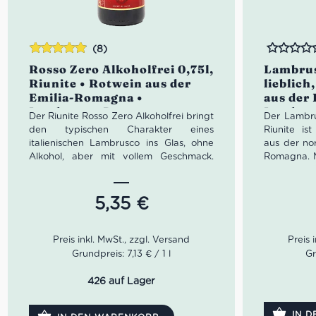
(8)
Bewertet
Bewertet
Rosso Zero Alkoholfrei 0,75l,
Lambrus
mit
4.88
Riunite • Rotwein aus der
lieblich
von 5
Emilia-Romagna •
aus der
Lambrusco Rosso
Lambrus
Der Riunite Rosso Zero Alkoholfrei bringt
Der Lambru
Alkoholfrei
den typischen Charakter eines
Riunite is
italienischen Lambrusco ins Glas, ohne
aus der nor
Alkohol, aber mit vollem Geschmack.
Romagna. M
Rubinrot, leicht süßlich und angenehm
Aromen von
frisch begeistert er mit Aromen von
und Birn
Kirsche und Himbeere. Perfekt als
ausgewogen
5,35
€
stilvoller Aperitif, alkoholfreier Begleiter
Begleiter
zu mediterranen Speisen oder zum
gesellige
Anstoßen bei besonderen Momenten.
Genussmom
Genieße die italienische Lebensfreude –
Grundpreis: 7,13 € / 1 l
Gr
alkoholfrei und unbeschwert.
426 auf Lager
IN 