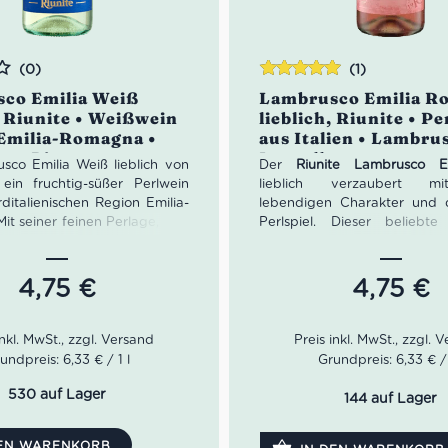
(0)
(1)
Bewertet
co Emilia Weiß
Lambrusco Emilia R
mit
5.00
von
, Riunite • Weißwein
lieblich, Riunite • P
5
 Emilia-Romagna •
aus Italien • Lambru
co Bianco
Lancellotta
sco Emilia Weiß lieblich von
Der
Riunite Lambrusco E
t ein fruchtig-süßer Perlwein
lieblich verzaubert m
ditalienischen Region Emilia-
lebendigen Charakter und 
it seiner feinen Perlage, den
Perlspiel. Dieser beliebte i
 hellen Früchten wie Apfel
Perlwein begeistert durch ei
e sowie seiner milden,
Aromenprofil von safti
en Süße ist er der perfekte
Früchten und einer a
4,75
€
4,75
€
 für entspannte Abende,
Fruchtsüße, die perfekt mit
 Runden oder sommerliche
Säurestruktur harmon
ente.
ausgewogene Balance 
Fruchtigkeit und dezenten 
undpreis: 6,33 € / 1 l
Grundpreis: 6,33 € / 
macht diesen rosafarbenen
zu einem unkomplizierten Gen
530 auf Lager
144 auf Lager
Italien so selbstverständlic
gehört wie das tradi
DEN WARENKORB