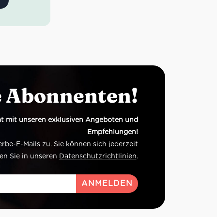
sches Stück
nem Glas!
e Abonnenten!
t mit unseren exklusiven Angeboten und
Empfehlungen!
e-E-Mails zu. Sie können sich jederzeit
en Sie in unseren
Datenschutzrichtlinien
.