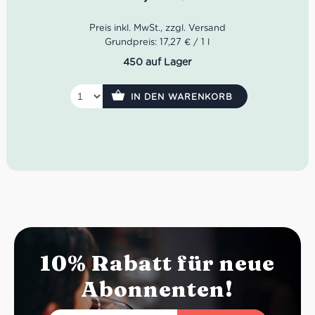
Sommerabende – typisch piemontesisch, modern
interpretiert und wunderbar ausgewogen.
Farbe: leuchtendes Goldgelb
Grundpreis: 17,27 € / 1 l
Geruch: Birne, Zitrusfrüchte, weiße Blüten, Walnuss
450 auf Lager
Geschmack: frisch, fruchtig, elegant und lang
anhaltend
Rebsorte: 100% Arneis
IN DEN WARENKORB
Idealer Versandkarton: 21 Flaschen
10% Rabatt für neue
Abonnenten!