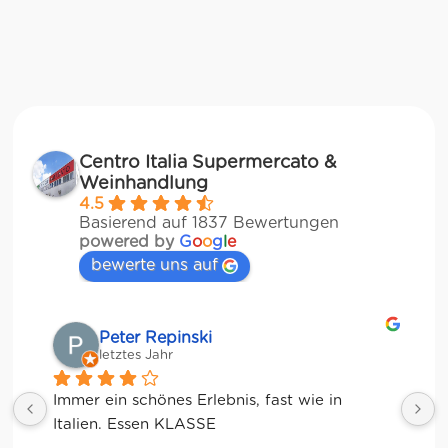
Centro Italia Supermercato &
Weinhandlung
4.5
Basierend auf 1837 Bewertungen
powered by
G
o
o
g
l
e
bewerte uns auf
Matze
letztes Jahr