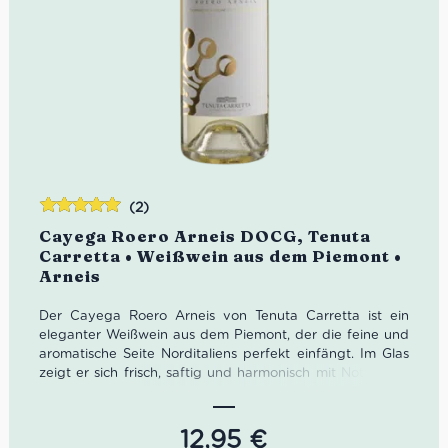
(2)
Bewertet
Cayega Roero Arneis DOCG, Tenuta
mit
5.00
von
Carretta • Weißwein aus dem Piemont •
5
Arneis
Der Cayega Roero Arneis von Tenuta Carretta ist ein
eleganter Weißwein aus dem Piemont, der die feine und
aromatische Seite Norditaliens perfekt einfängt. Im Glas
zeigt er sich frisch, saftig und harmonisch mit Noten von
reifer Birne, Zitrusfrüchten und feinen Nuancen von
Walnuss und weißen Blüten. Ein stilvoller Arneis für
Aperitivo, Fischgerichte und mediterrane
12,95
€