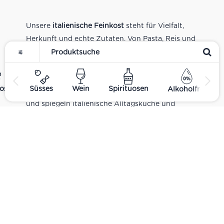
Unsere
italienische Feinkost
steht für Vielfalt,
Herkunft und echte Zutaten. Von Pasta, Reis und
Tomatensaucen über Olivenöl, Antipasti und
Pesto bis zu Balsamico und Spezialitäten aus
verschiedenen Regionen Italiens. Alle Produkte
ost
Süsses
Wein
Spirituosen
Alkoholfrei
sind Teil unseres realen Supermarkt-Sortiments
und spiegeln italienische Alltagsküche und
Tradition wider. Italienische Feinkost online
kaufen.
Catering