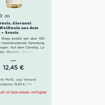
(0)
rneis, Giovanni
 Weißwein aus dem
 • Arneis
e Rosso besitzt seit über 100
ne beeindruckende Sammlung
rgen: Auf dem Cerretta, La
glio, Meriame, Sorano, Costa
ano als auch auf dem Damiano
iovanni Rosso erstaunliche
e. Giovannis Sohn Davide
12,45
€
 im Alter von 27 Jahren zum
ge gemacht. Sein Credo:
Der
 die perfekte Kopie seines
n
.
ndpreis: 16,60 € / 1 l
 Arneis von Giovanni Rosso
ukt ist bald wieder verfügbar
anze 16 Monate Zeit für seinen
Stahltank. Nach 3-monatiger