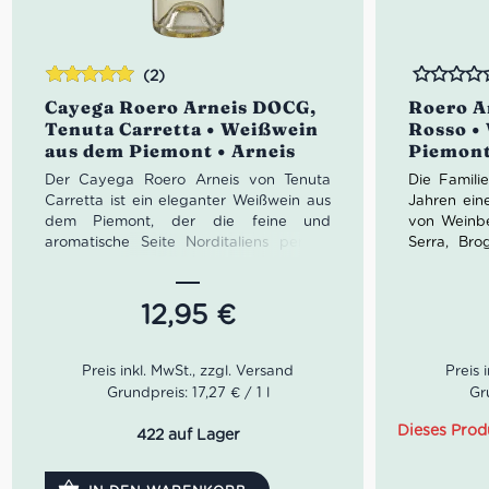
(2)
Bewertet
Bewertet
Cayega Roero Arneis DOCG,
Roero A
mit
5.00
von
Tenuta Carretta • Weißwein
Rosso •
5
aus dem Piemont • Arneis
Piemont
Der Cayega Roero Arneis von Tenuta
Die Famili
Carretta ist ein eleganter Weißwein aus
Jahren ei
dem Piemont, der die feine und
von Weinbe
aromatische Seite Norditaliens perfekt
Serra, Bro
einfängt. Im Glas zeigt er sich frisch,
Bella, Lir
saftig und harmonisch mit Noten von
erzielt G
reifer Birne, Zitrusfrüchten und feinen
Ergebniss
12,95
€
Nuancen von Walnuss und weißen
wurde 2001
Blüten. Ein stilvoller Arneis für Aperitivo,
Chef-Önolo
Fischgerichte und mediterrane
Wein muss
Sommerabende – typisch piemontesisch,
Terroirs sei
Grundpreis: 17,27 € / 1 l
Gru
modern interpretiert und wunderbar
ausgewogen.
Der Roero
Dieses Prod
422 auf Lager
ließ sich g
Farbe: leuchtendes Goldgelb
Ausbau im 