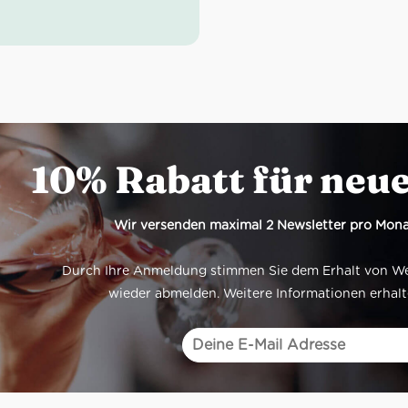
e, zeigt sich dieser Weißwein
r, strohgelber Farbe. In der
ie, Pfirsich, Birne sowie
on Mango. Am Gaumen ist
ro Arneis frisch und
n, elegant und herzhaft
end.
 blasses Strohgelb
: Akazie, Pfirsich, Birne
10% Rabatt für neu
mack: frisch, ausgewogen,
Wir versenden maximal 2 Newsletter pro Mona
sandkarton: 21 Flaschen.
Durch Ihre Anmeldung stimmen Sie dem Erhalt von Werb
wieder abmelden. Weitere Informationen erhalt