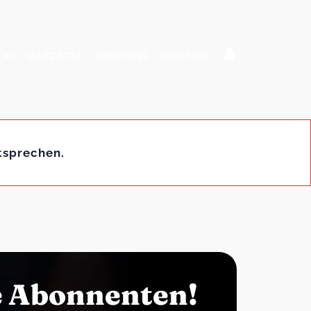
 10
GAZZETTA
ÜBER UNS
KONTAKT
tsprechen.
e Abonnenten!