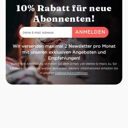
10% Rabatt für neue
Abonnenten!
Wir versenden maximal 2 Newsletter pro Monat
mit unseren exklusiven Angeboten und
Empfehlungen!
Durch Ihre Anmeldung stimmen Sie dem Erhalt von Werbe-E-Mails zu. Sie
können sich jederzeit wieder abmelden. Weitere Informationen erhalten Sie
in unseren
Datenschutzrichtlinien
.