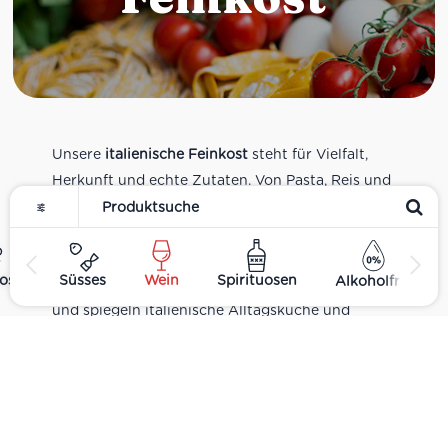
Unsere
italienische Feinkost
steht für Vielfalt,
Herkunft und echte Zutaten. Von Pasta, Reis und
Tomatensaucen über Olivenöl, Antipasti und
Pesto bis zu Balsamico und Spezialitäten aus
verschiedenen Regionen Italiens. Alle Produkte
ost
Süsses
Wein
Spirituosen
Alkoholfrei
sind Teil unseres realen Supermarkt-Sortiments
und spiegeln italienische Alltagsküche und
Tradition wider. Italienische Feinkost online
kaufen.