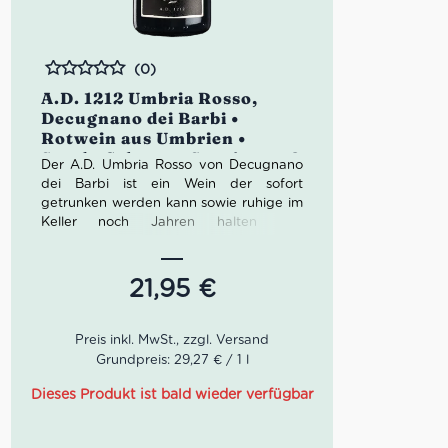
(0)
Bewertet
A.D. 1212 Umbria Rosso,
Decugnano dei Barbi •
Rotwein aus Umbrien •
Syrah, Cabernet Sauvignon &
Der A.D. Umbria Rosso von Decugnano
Montepulciano
dei Barbi ist ein Wein der sofort
getrunken werden kann sowie ruhige im
Keller noch Jahren halten und
entwickeln kann. Der A.D. Umbria Rosso
ist ein weicher Wein mit feinem Tannin,
trocken und leicht sauer am Abgang. Im
21,95
€
Mund fühlt man seinem strukturiertern
Körper und die Noten von Waldfrüchten
geben ihm frischen und vollen
Geschmack. Die Rubinrote Farbe mit
Grundpreis: 29,27 € / 1 l
violetten Reflexen kennzeichen diesen
Rotwein. Der Wein lässt sich gut mit
Dieses Produkt ist bald wieder verfügbar
Gerichten aus Fleisch (auch Wildfleisch)
oder Käse begleiten. Der A.D. 1212 ist ein