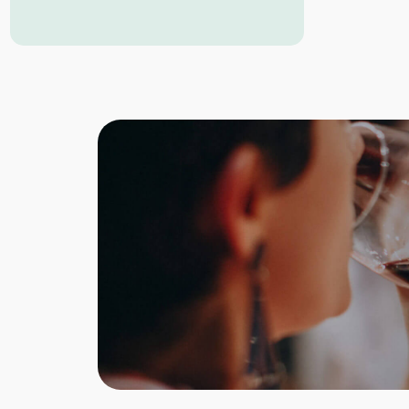
Blend aus Syrah, Cabernet Sauvignon,
Montepulciano.