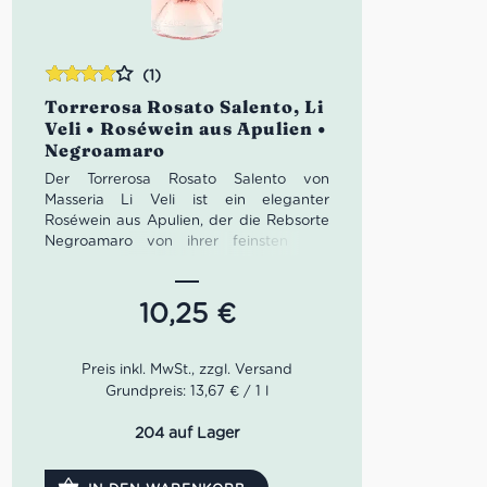
(1)
Bewertet
Torrerosa Rosato Salento, Li
mit
4.00
Veli • Roséwein aus Apulien •
von 5
Negroamaro
Der Torrerosa Rosato Salento von
Masseria Li Veli ist ein eleganter
Roséwein aus Apulien, der die Rebsorte
Negroamaro von ihrer feinsten und
frischesten Seite zeigt. Im Glas zart und
leuchtend, im Duft mit roter Rose und
Himbeere, am Gaumen frisch, duftig und
10,25
€
mit einer sehr angenehmen salzigen
Note. Ein mediterraner Rosato für
Aperitif, Fischgerichte und alle, die
apulischen Rosé mit Stil und Leichtigkeit
Grundpreis: 13,67 € / 1 l
suchen.
204 auf Lager