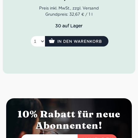
Chardonnay wird perfekt durch den frischeren und
herzhafteren Teil des Sauvignon ergänzt, für einen
Schluck von großem Genuss und Komplexität.
Grundpreis: 32,67 € / 1 l
Eigenschaften vom Salidoro Monferrato Bianco:
30 auf Lager
Farbe:
Strohgelb
Geruch:
Gelbe Früchte und Gewürze
Geschmack:
Frisch
IN DEN WARENKORB
Speisenempfehlung
: Weißes Fleisch, Fisch,
Gemüse und Sushi
Idealer Versandkarton: 21 Flaschen
10% Rabatt für neue
Abonnenten!