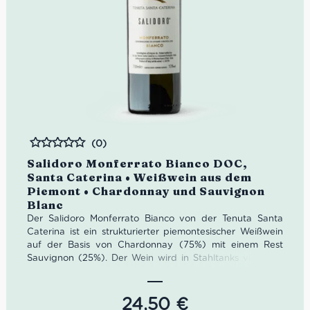
(0)
Bewertet
Salidoro Monferrato Bianco DOC,
Santa Caterina • Weißwein aus dem
Piemont • Chardonnay und Sauvignon
Blanc
Der Salidoro Monferrato Bianco von der Tenuta Santa
Caterina ist ein strukturierter piemontesischer Weißwein
auf der Basis von Chardonnay (75%) mit einem Rest
Sauvignon (25%).
Der Wein wird in Stahltanks vinifiziert
und ausgebaut, ein kleiner Teil vergärt jedoch im
Barrique, wo er dann 9 Monate lang ruht.
Es handelt sich
um einen sehr ausgewogen Wein. Die Fettigkeit des
24,50
€