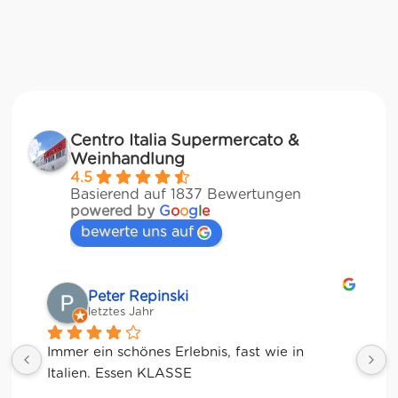
Centro Italia Supermercato &
Weinhandlung
4.5
Basierend auf 1837 Bewertungen
powered by
G
o
o
g
l
e
bewerte uns auf
Matze
letztes Jahr