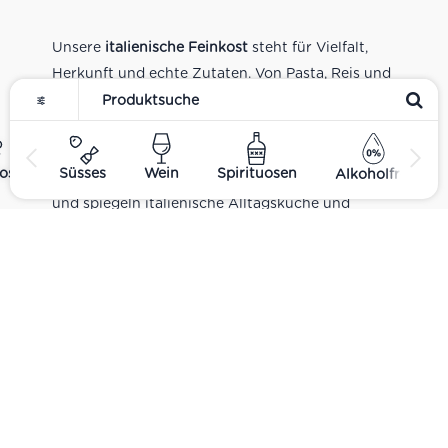
Unsere
italienische Feinkost
steht für Vielfalt,
Herkunft und echte Zutaten. Von Pasta, Reis und
Tomatensaucen über Olivenöl, Antipasti und
Pesto bis zu Balsamico und Spezialitäten aus
verschiedenen Regionen Italiens. Alle Produkte
ost
Süsses
Wein
Spirituosen
Alkoholfrei
sind Teil unseres realen Supermarkt-Sortiments
und spiegeln italienische Alltagsküche und
Tradition wider. Italienische Feinkost online
kaufen.
Catering