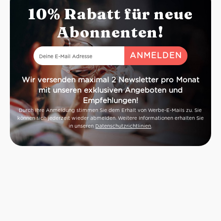
10% Rabatt für neue
Abonnenten!
Wir versenden maximal 2 Newsletter pro Monat
mit unseren exklusiven Angeboten und
Empfehlungen!
Durch Ihre Anmeldung stimmen Sie dem Erhalt von Werbe-E-Mails zu. Sie
können sich jederzeit wieder abmelden. Weitere Informationen erhalten Sie
in unseren
Datenschutzrichtlinien
.