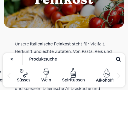
Unsere
italienische Feinkost
steht für Vielfalt,
Herkunft und echte Zutaten. Von Pasta, Reis und
Tomatensaucen über Olivenöl, Antipasti und
Pesto bis zu Balsamico und Spezialitäten aus
verschiedenen Regionen Italiens. Alle Produkte
ost
Süsses
Wein
Spirituosen
Alkoholfrei
sind Teil unseres realen Supermarkt-Sortiments
und spiegeln italienische Alltagsküche und
Tradition wider. Italienische Feinkost online
kaufen.