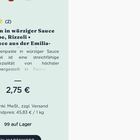
(2)
n in würziger Sauce
n
e, Rizzoli •
ce aus der Emilia-
 • Italienische
lenpaste in würziger Sauce
t
li ist eine streichfähige
pezialität von höchster
 hergestellt in Parma und
roduziert.
hahmliche Geschmack der
ce in der praktischen Tube ist
2,75
€
 Zutat zur Verfeinerung von
 Perfekt auch auf Brot und
 Beilage zu Gemüse oder als
asta.
dpreis: 45,83 € / 1 kg
99 auf Lager