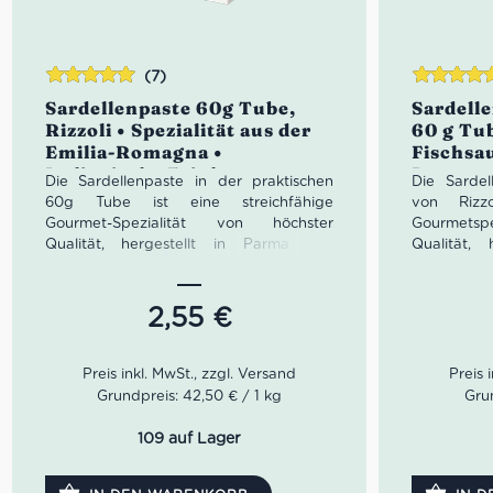
(7)
Bewertet
Bewertet
Sardellenpaste 60g Tube,
Sardelle
mit
5.00
von
mit
5.00
vo
Rizzoli • Spezialität aus der
60 g Tub
5
5
Emilia-Romagna •
Fischsau
Italienische Feinkost
Romagna
Die Sardellenpaste in der praktischen
Die Sardel
Feinkos
60g Tube ist eine streichfähige
von Rizzo
Gourmet-Spezialität von höchster
Gourmets
Qualität, hergestellt in Parma und
Qualität,
handgefertigt. Perfekt auf Brot und
händisch p
Pizza, als Beilage zu Gemüse oder als
Der unnac
Sauce zu Pasta. Die ideale Zutat zur
Rizzoli Sau
2,55
€
Verfeinerung von Rezepten.
die ideale
Rezepten.
Pizza, als
Sauce zu P
Grundpreis: 42,50 € / 1 kg
Grun
109 auf Lager