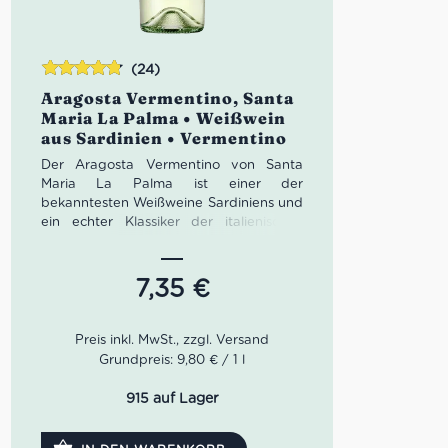
(24)
Bewertet
Aragosta Vermentino, Santa
mit
4.79
Maria La Palma • Weißwein
von 5
aus Sardinien • Vermentino
Der Aragosta Vermentino von Santa
Maria La Palma ist einer der
bekanntesten Weißweine Sardiniens und
ein echter Klassiker der italienischen
Weinkultur. Frisch, trocken und
harmonisch verbindet er das
mediterrane Lebensgefühl von Alghero
7,35
€
mit der typischen Eleganz der Rebsorte
Vermentino. Ein sardischer Weißwein mit
maritimer Seele – ideal zu Fisch,
Meeresfrüchten und allen Gerichten, die
Grundpreis: 9,80 € / 1 l
nach Sonne, Salzluft und Italien
schmecken.
915 auf Lager