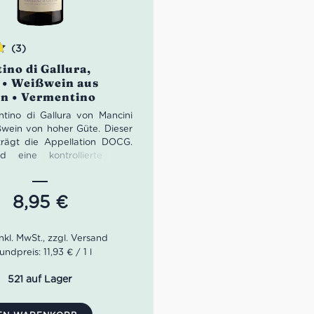
(3)
ino di Gallura,
 • Weißwein aus
en • Vermentino
tino di Gallura von Mancini
ißwein von hoher Güte. Dieser
rägt die Appellation DOCG.
d eine kontrollierte und
te Ursprungsbezeichnung
 gemeint. Der Vermentino di
t aus 100% Vermentino bzw.
8,95
€
 aus der Vermentino Traube
:
Ideal für Fisch und
undpreis: 11,93 € / 1 l
s Fleisch
:
strohgelb mit grünlichen
521 auf Lager
h:
intensives und leicht