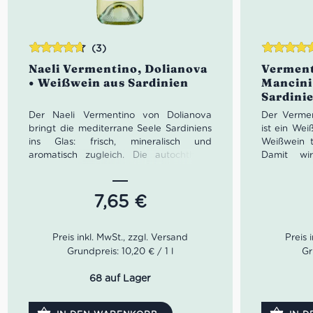
(3)
Bewertet
Bewertet
Naeli Vermentino, Dolianova
Verment
mit
4.67
mit
4.67
• Weißwein aus Sardinien
Mancini
von 5
von 5
Sardini
Der Naeli Vermentino von Dolianova
Der Vermen
bringt die mediterrane Seele Sardiniens
ist ein We
ins Glas: frisch, mineralisch und
Weißwein t
aromatisch zugleich. Die autochthone
Damit wir
Rebsorte Vermentino entfaltet hier
garantier
elegante Noten von Honigmelone,
Sardiniens
Zitrusfrüchten, Ananas und
Gallura is
7,65
€
mediterranen Kräutern. Ein sardischer
sortenrein
Weißwein mit lebendiger Frische und
gewonnen.
feiner Struktur – ideal als Aperitif sowie
zu Fisch, Meeresfrüchten, Antipasti und
Kombi
Grundpreis: 10,20 € / 1 l
Gr
sommerlicher italienischer Küche.
gegrillte
Farbe
68 auf Lager
Farbe: Strohgelb mit grünlichen
Reflexen
Reflexen
Geruc