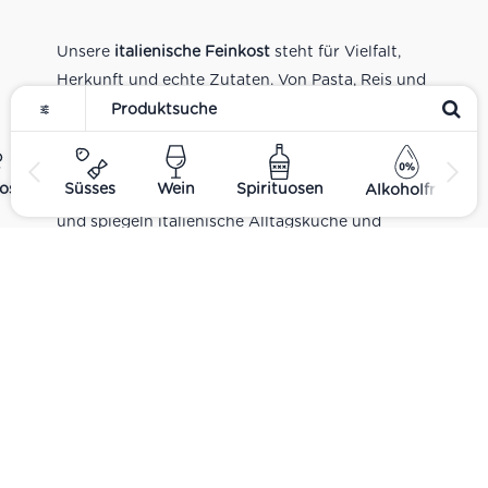
Unsere
italienische Feinkost
steht für Vielfalt,
Herkunft und echte Zutaten. Von Pasta, Reis und
Tomatensaucen über Olivenöl, Antipasti und
Pesto bis zu Balsamico und Spezialitäten aus
verschiedenen Regionen Italiens. Alle Produkte
ost
Süsses
Wein
Spirituosen
Alkoholfrei
sind Teil unseres realen Supermarkt-Sortiments
und spiegeln italienische Alltagsküche und
Tradition wider. Italienische Feinkost online
kaufen.
Catering