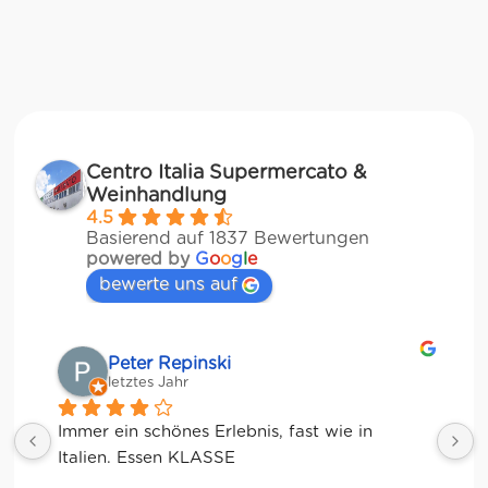
Centro Italia Supermercato &
Weinhandlung
4.5
Basierend auf 1837 Bewertungen
powered by
G
o
o
g
l
e
bewerte uns auf
Matze
letztes Jahr