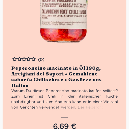
(0)
Bewertet
Peperoncino macinato in Öl 180g,
Artigiani dei Sapori • Gemahlene
scharfe Chilischote • Gewürze aus
Italien
Warum Du diesen Peperoncino macinato kaufen solltest?
Zum Einen ist Chili in der italienischen Küche
unabdingbar und zum Anderen kann er in einer Vielzahl
von Gerichten verwendet werden. Der Peperoncino von
Artigiani dei Sapori ist gemahlen und in Öl eingelegt.
Ideal, um Dein Gericht feurig scharf zu würzen.
6,69
€