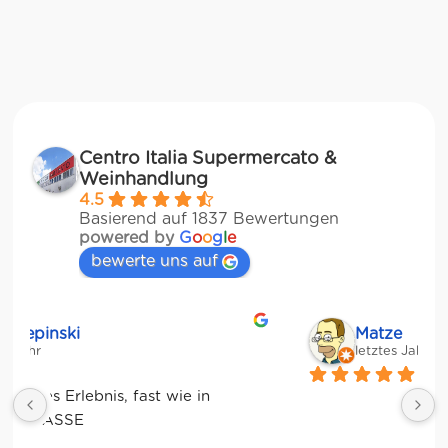
Centro Italia Supermercato &
Weinhandlung
4.5
Basierend auf 1837 Bewertungen
powered by
G
o
o
g
l
e
bewerte uns auf
Matze
letztes Jahr