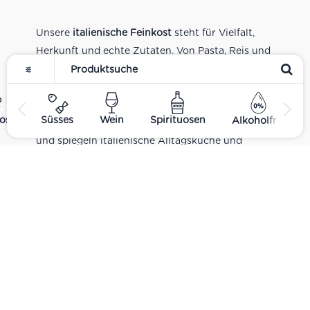
Unsere
italienische Feinkost
steht für Vielfalt,
Herkunft und echte Zutaten. Von Pasta, Reis und
Tomatensaucen über Olivenöl, Antipasti und
Pesto bis zu Balsamico und Spezialitäten aus
verschiedenen Regionen Italiens. Alle Produkte
ost
Süsses
Wein
Spirituosen
Alkoholfrei
sind Teil unseres realen Supermarkt-Sortiments
und spiegeln italienische Alltagsküche und
Tradition wider. Italienische Feinkost online
kaufen.
Catering