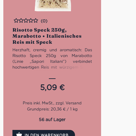
(0)
Bewertet
Risotto Speck 250g,
Marabotto • Italienisches
Reis mit Speck
Herzhaft, cremig und aromatisch: Das
Risotto Speck 250g von Marabotto
(Linie „Sapori Italiani“) verbindet
hochwertigen Reis mit würzigem Speck
zu einem authentischen italienischen
Genussmoment. Vakuumverpackt,
praktisch portioniert für 2–3 Personen
5,09
€
und ideal für ein schnelles, raffiniertes
Risotto – perfekt für Herbst- und
Winterküche.
Grundpreis: 20,36 € / 1 kg
56 auf Lager
IN DEN WARENKORB