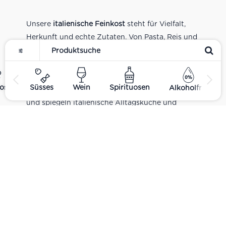
Unsere
italienische Feinkost
steht für Vielfalt,
Herkunft und echte Zutaten. Von Pasta, Reis und
Tomatensaucen über Olivenöl, Antipasti und
Pesto bis zu Balsamico und Spezialitäten aus
verschiedenen Regionen Italiens. Alle Produkte
ost
Süsses
Wein
Spirituosen
Alkoholfrei
sind Teil unseres realen Supermarkt-Sortiments
und spiegeln italienische Alltagsküche und
Tradition wider. Italienische Feinkost online
kaufen.
Catering