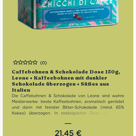
(0)
Bewertet
Caffebohnen & Schokolade Dose 150g,
Leone • Kaffeebohnen mit dunkler
Schokolade überzogen • Süßes aus
Italien
Die Caffebohnen & Schokolade von Leone sind wahre
Meisterwerke: beste Kaffeebohnen, aromatisch geröstet
und dann mit feinster Bitter-Schokolade (mind. 65%
Kakao) überzogen. In nostalgischer Dose aus Metall
verpackt, sind diese Caffebohnen & Schokolade
hochqualitativ und bei jedem Anlass ein zauberhaftes
Geschenk! Glutenfrei. Veganes Produkt.
21,45
€