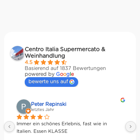
Centro Italia Supermercato &
Weinhandlung
4.5
Basierend auf 1837 Bewertungen
powered by
G
o
o
g
l
e
bewerte uns auf
Matze
letztes Jahr