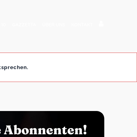
 10
GAZZETTA
ÜBER UNS
KONTAKT
tsprechen.
e Abonnenten!