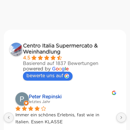
Centro Italia Supermercato &
Weinhandlung
4.5
Basierend auf 1837 Bewertungen
powered by
G
o
o
g
l
e
bewerte uns auf
Matze
letztes Jahr