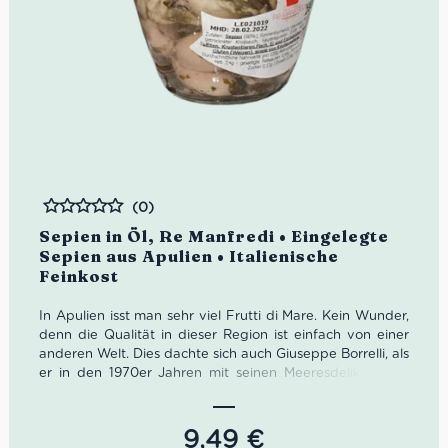
(0)
Bewertet
Sepien in Öl, Re Manfredi • Eingelegte
Sepien aus Apulien • Italienische
Feinkost
In Apulien isst man sehr viel Frutti di Mare. Kein Wunder,
denn die Qualität in dieser Region ist einfach von einer
anderen Welt. Dies dachte sich auch Giuseppe Borrelli, als
er in den 1970er Jahren mit seinen Meeresdelikatessen
durchstartete. Heute leiten seine drei Kinder Rino,
Massino und Laura die Borrelli Srl. Das Sortiment umfasst
herrliche Spezialitäten wie diese fantastischen Sepien in
9,49
€