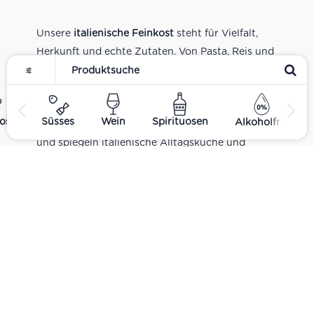
Unsere
italienische Feinkost
steht für Vielfalt,
Herkunft und echte Zutaten. Von Pasta, Reis und
Tomatensaucen über Olivenöl, Antipasti und
Pesto bis zu Balsamico und Spezialitäten aus
verschiedenen Regionen Italiens. Alle Produkte
ost
Süsses
Wein
Spirituosen
Alkoholfrei
sind Teil unseres realen Supermarkt-Sortiments
und spiegeln italienische Alltagsküche und
Tradition wider. Italienische Feinkost online
kaufen.
Catering