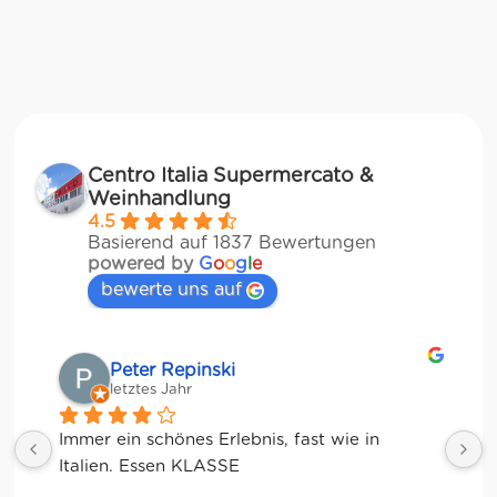
Centro Italia Supermercato &
Weinhandlung
4.5
Basierend auf 1837 Bewertungen
powered by
G
o
o
g
l
e
bewerte uns auf
Matze
letztes Jahr