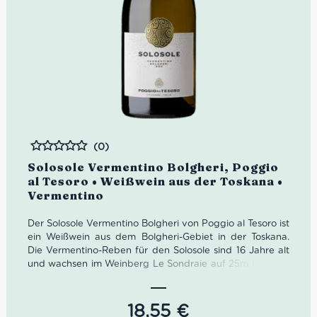
(0)
Bewertet
Solosole Vermentino Bolgheri, Poggio
al Tesoro • Weißwein aus der Toskana •
Vermentino
Der Solosole Vermentino Bolgheri von Poggio al Tesoro ist
ein Weißwein aus dem Bolgheri-Gebiet in der Toskana.
Die Vermentino-Reben für den Solosole sind 16 Jahre alt
und wachsen im Weinberg Le Sondraie auf 25m Höhe im
Boden mit Sand, Kies und Ton. Die Trauben werden von
Hand geerntet und nach sorgfältiger Auswahl und
sanfter Pressung in Edelstahltanks ohne malolaktische
18,55
€