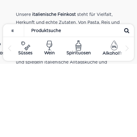
Unsere
italienische Feinkost
steht für Vielfalt,
Herkunft und echte Zutaten. Von Pasta, Reis und
Tomatensaucen über Olivenöl, Antipasti und
Pesto bis zu Balsamico und Spezialitäten aus
verschiedenen Regionen Italiens. Alle Produkte
ost
Süsses
Wein
Spirituosen
Alkoholfrei
sind Teil unseres realen Supermarkt-Sortiments
und spiegeln italienische Alltagsküche und
Tradition wider. Italienische Feinkost online
kaufen.
Catering