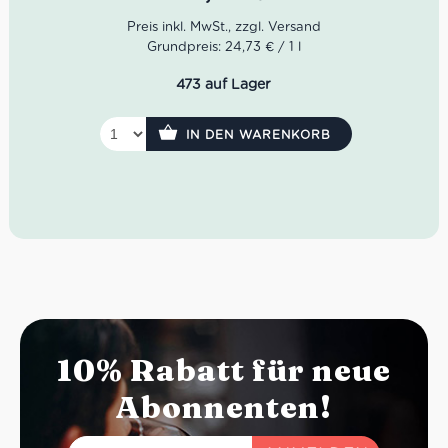
Gärung vergoren. Der Wein reift dann eine Zeit lang in
den Tanks auf Feinhefe, gefolgt von einem Monat in der
Flasche, bevor er auf den Markt gebracht wird.
Grundpreis: 24,73 € / 1 l
Eigenschaften vom Solosole Vermentino Bolgheri:
473 auf Lager
Farbe:
Hellgold mit grünem Schimmer
Geruch:
Feuerstein, Aprikosen, Mirabellen, Orangen
und Quitte
IN DEN WARENKORB
Geschmack:
Saftig, mineralisch, würzig,
feinaromatisch, mit vielen gelben Früchten, vegetalen
Noten und feinschmelzigem Abgang
Speisenempfehlung:
Schalentieren und Sushi
Serviertemperatur:
10-12 °C
Idealer Versandkarton: 21 Flaschen
10% Rabatt für neue
Abonnenten!