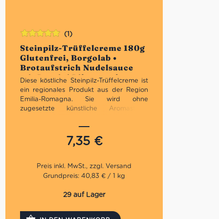
(1)
Bewertet
Steinpilz-Trüffelcreme 180g
mit
5.00
von
Glutenfrei, Borgolab •
5
Brotaufstrich Nudelsauce
mit Porcini Pilzen und
Diese köstliche Steinpilz-Trüffelcreme ist
Trüffel • Italienische
ein regionales Produkt aus der Region
Feinkost
Emilia-Romagna. Sie wird ohne
zugesetzte künstliche Aromastoffe
hergestellt. Wir emphelen sie besonders
zu Antipasti und auf Croutons, aber
auch zu Risotti und Tagliatelle.
7,35
€
Aus hochwertigen sowie
natürlichen Steinpilzen
Grundpreis: 40,83 € / 1 kg
Erstklassige Qualität
Perfekt als Vorspeise
29 auf Lager