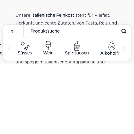
Unsere
italienische Feinkost
steht für Vielfalt,
Herkunft und echte Zutaten. Von Pasta, Reis und
Tomatensaucen über Olivenöl, Antipasti und
Pesto bis zu Balsamico und Spezialitäten aus
verschiedenen Regionen Italiens. Alle Produkte
ost
Süsses
Wein
Spirituosen
Alkoholfrei
sind Teil unseres realen Supermarkt-Sortiments
und spiegeln italienische Alltagsküche und
Tradition wider. Italienische Feinkost online
kaufen.
Catering