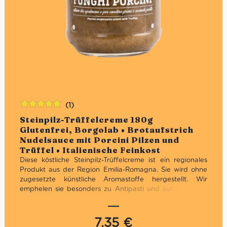
(1)
Bewertet
Steinpilz-Trüffelcreme 180g
mit
5.00
von
Glutenfrei, Borgolab • Brotaufstrich
5
Nudelsauce mit Porcini Pilzen und
Trüffel • Italienische Feinkost
Diese köstliche Steinpilz-Trüffelcreme ist ein regionales
Produkt aus der Region Emilia-Romagna. Sie wird ohne
zugesetzte künstliche Aromastoffe hergestellt. Wir
emphelen sie besonders zu Antipasti und auf Croutons,
aber auch zu Risotti und Tagliatelle.
7,35
€
Aus hochwertigen sowie natürlichen Steinpilzen