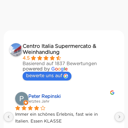
Centro Italia Supermercato &
Weinhandlung
4.5
Basierend auf 1837 Bewertungen
powered by
G
o
o
g
l
e
bewerte uns auf
Matze
letztes Jahr