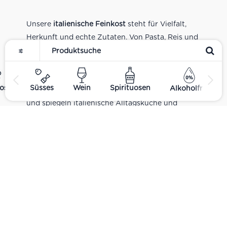
Unsere
italienische Feinkost
steht für Vielfalt,
Herkunft und echte Zutaten. Von Pasta, Reis und
Tomatensaucen über Olivenöl, Antipasti und
Pesto bis zu Balsamico und Spezialitäten aus
verschiedenen Regionen Italiens. Alle Produkte
ost
Süsses
Wein
Spirituosen
Alkoholfrei
sind Teil unseres realen Supermarkt-Sortiments
und spiegeln italienische Alltagsküche und
Tradition wider. Italienische Feinkost online
kaufen.
Catering