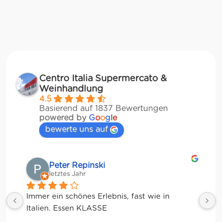
Centro Italia Supermercato &
Weinhandlung
4.5
Basierend auf 1837 Bewertungen
powered by
G
o
o
g
l
e
bewerte uns auf
Matze
letztes Jahr