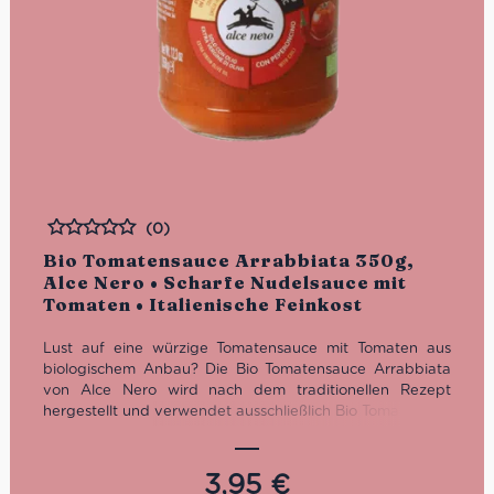
(0)
Bewertet
Bio Tomatensauce Arrabbiata 350g,
Alce Nero • Scharfe Nudelsauce mit
Tomaten • Italienische Feinkost
Lust auf eine würzige Tomatensauce mit Tomaten aus
biologischem Anbau? Die Bio Tomatensauce Arrabbiata
von Alce Nero wird nach dem traditionellen Rezept
hergestellt und verwendet ausschließlich Bio Tomaten aus
Italien. Mit ihr kannst Du schnell und einfach das römische
Pastagericht nachkochen: Penne all’Arrabbiata! Guten
Appetit!
3,95
€