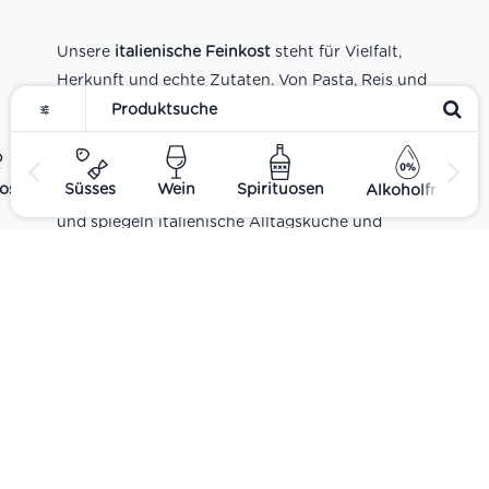
Unsere
italienische Feinkost
steht für Vielfalt,
Herkunft und echte Zutaten. Von Pasta, Reis und
Tomatensaucen über Olivenöl, Antipasti und
Pesto bis zu Balsamico und Spezialitäten aus
verschiedenen Regionen Italiens. Alle Produkte
ost
Süsses
Wein
Spirituosen
Alkoholfrei
sind Teil unseres realen Supermarkt-Sortiments
und spiegeln italienische Alltagsküche und
Tradition wider. Italienische Feinkost online
kaufen.
Catering