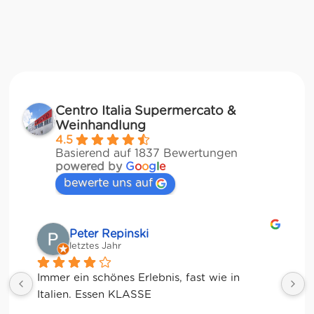
Centro Italia Supermercato &
Weinhandlung
4.5
Basierend auf 1837 Bewertungen
powered by
G
o
o
g
l
e
bewerte uns auf
Matze
letztes Jahr