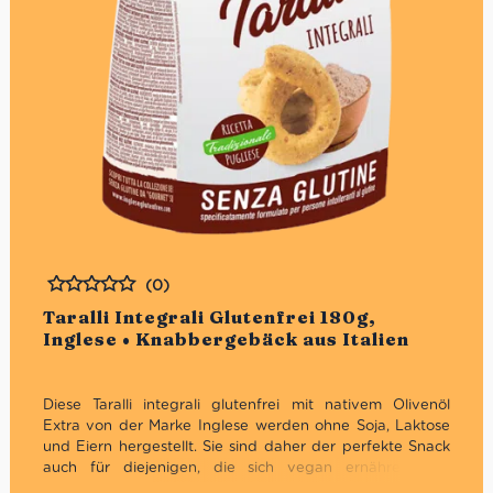
(0)
Bewertet
Taralli Integrali Glutenfrei 180g,
Inglese • Knabbergebäck aus Italien
Diese Taralli integrali glutenfrei mit nativem Olivenöl
Extra von der Marke Inglese werden ohne Soja, Laktose
und Eiern hergestellt. Sie sind daher der perfekte Snack
auch für diejenigen, die sich vegan ernähren. Wir
empfehlen sie zum Aperitif als Begleiter von Saucen,