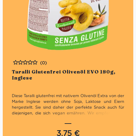
(0)
Bewertet
Taralli Glutenfrei Olivenöl EVO 180g,
Inglese
Diese Taralli glutenfrei mit nativem Olivenöl Extra von der
Marke Inglese werden ohne Soja, Laktose und Eiern
hergestellt. Sie sind daher der perfekte Snack auch für
diejenigen, die sich vegan ernähren. Wir empfehlen sie
zum Aperitif als Begleiter von Saucen, Käse und
Wurstwaren.
3,75
€