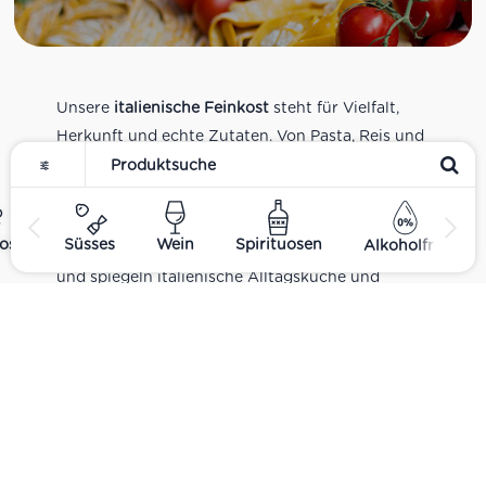
Unsere
italienische Feinkost
steht für Vielfalt,
Herkunft und echte Zutaten. Von Pasta, Reis und
Tomatensaucen über Olivenöl, Antipasti und
Pesto bis zu Balsamico und Spezialitäten aus
verschiedenen Regionen Italiens. Alle Produkte
ost
Süsses
Wein
Spirituosen
Alkoholfrei
sind Teil unseres realen Supermarkt-Sortiments
und spiegeln italienische Alltagsküche und
Tradition wider. Italienische Feinkost online
kaufen.