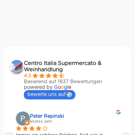
Centro Italia Supermercato &
Weinhandlung
4.5
Basierend auf 1837 Bewertungen
powered by
G
o
o
g
l
e
bewerte uns auf
Matze
letztes Jahr