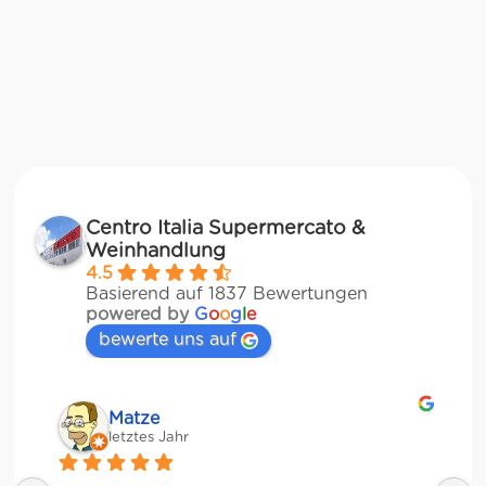
Centro Italia Supermercato &
Weinhandlung
4.5
Basierend auf 1837 Bewertungen
powered by
G
o
o
g
l
e
bewerte uns auf
Matze
letztes Jahr