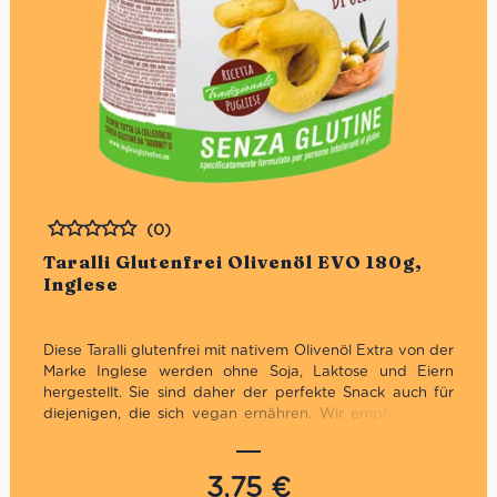
(0)
Bewertet
Taralli Glutenfrei Olivenöl EVO 180g,
Inglese
Diese Taralli glutenfrei mit nativem Olivenöl Extra von der
Marke Inglese werden ohne Soja, Laktose und Eiern
hergestellt. Sie sind daher der perfekte Snack auch für
diejenigen, die sich vegan ernähren. Wir empfehlen sie
zum Aperitif als Begleiter von Saucen, Käse und
Wurstwaren.
3,75
€