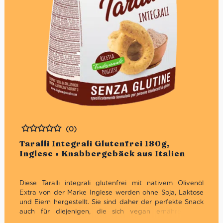
(0)
Bewertet
Taralli Integrali Glutenfrei 180g,
Inglese • Knabbergebäck aus Italien
Diese Taralli integrali glutenfrei mit nativem Olivenöl
Extra von der Marke Inglese werden ohne Soja, Laktose
und Eiern hergestellt. Sie sind daher der perfekte Snack
auch für diejenigen, die sich vegan ernähren. Wir
empfehlen sie zum Aperitif als Begleiter von Saucen,