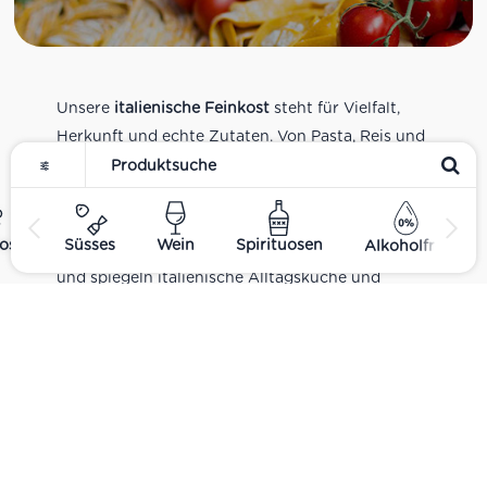
Unsere
italienische Feinkost
steht für Vielfalt,
Herkunft und echte Zutaten. Von Pasta, Reis und
Tomatensaucen über Olivenöl, Antipasti und
Pesto bis zu Balsamico und Spezialitäten aus
verschiedenen Regionen Italiens. Alle Produkte
ost
Süsses
Wein
Spirituosen
Alkoholfrei
sind Teil unseres realen Supermarkt-Sortiments
und spiegeln italienische Alltagsküche und
Tradition wider. Italienische Feinkost online
kaufen.