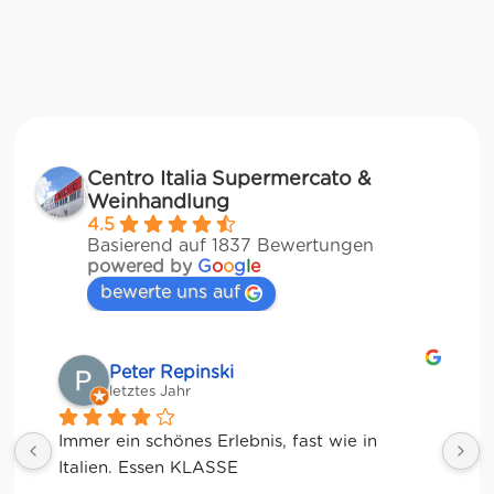
Centro Italia Supermercato &
Weinhandlung
4.5
Basierend auf 1837 Bewertungen
powered by
G
o
o
g
l
e
bewerte uns auf
r Repinski
Matze
es Jahr
letztes Jahr
schönes Erlebnis, fast wie in 
ssen KLASSE