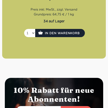
wichtigste Grundzutat ist dafür die Piemonteser
Haselnuss. Um die Qualität sicherzustellen, hat die Familie
Sebaste zusammen mit den über 30 Haselnussbauern
eine eigene Normierung vereinbart. Erst kurz vor der
Grundpreis: 64,75 € / 1 kg
Verarbeitung werden sie geknackt und anschließend von
34 auf Lager
Röstmeister Massimo in kleinen Portionen geröstet.
IN DEN WARENKORB
10% Rabatt für neue
Abonnenten!