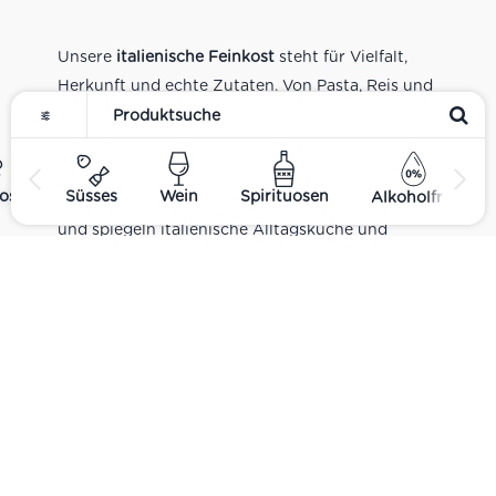
Unsere
italienische Feinkost
steht für Vielfalt,
Herkunft und echte Zutaten. Von Pasta, Reis und
Tomatensaucen über Olivenöl, Antipasti und
Pesto bis zu Balsamico und Spezialitäten aus
verschiedenen Regionen Italiens. Alle Produkte
ost
Süsses
Wein
Spirituosen
Alkoholfrei
sind Teil unseres realen Supermarkt-Sortiments
und spiegeln italienische Alltagsküche und
Tradition wider. Italienische Feinkost online
kaufen.
Catering