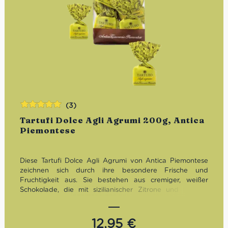
(3)
Bewertet
Tartufi Dolce Agli Agrumi 200g, Antica
mit
5.00
von
Piemontese
5
Diese Tartufi Dolce Agli Agrumi von Antica Piemontese
zeichnen sich durch ihre besondere Frische und
Fruchtigkeit aus. Sie bestehen aus cremiger, weißer
Schokolade, die mit sizilianischer Zitrone und Limette
kombiniert wird.
Seit 1885 dreht sich bei Antica Torroneria
Piemontese alles um die berühmtesten
Schokoladenpralinen des Piemonts: Den Tartufi dolci. Die
12,95
€