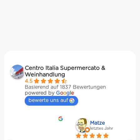
Centro Italia Supermercato &
Weinhandlung
4.5
Basierend auf 1837 Bewertungen
powered by
G
o
o
g
l
e
bewerte uns auf
Matze
letztes Jahr