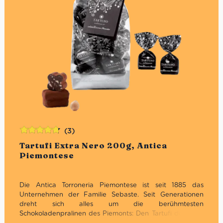
(3)
Bewertet
Tartufi Extra Nero 200g, Antica
mit
4.67
Piemontese
von 5
Die Antica Torroneria Piemontese ist seit 1885 das
Unternehmen der Familie Sebaste. Seit Generationen
dreht sich alles um die berühmtesten
Schokoladenpralinen des Piemonts: Den Tartufi dolci. Die
wichtigste Grundzutat ist dafür die Piemonteser