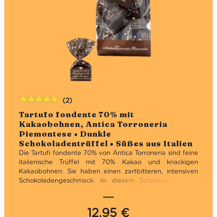
(2)
Bewertet
Tartufo fondente 70% mit
mit
5.00
von
Kakaobohnen, Antica Torroneria
5
Piemontese • Dunkle
Schokoladentrüffel • Süßes aus Italien
Die Tartufi fondente 70% von Antica Torroneria sind feine
italienische Trüffel mit 70% Kakao und knackigen
Kakaobohnen. Sie haben einen z
artbitteren, intensiven
Schokoladengeschmack. In diesem Schokoladentrüffel
kommen feine Zartbitterschokolade und kleine Stückchen
gerösteter Kakobohnen zusammen. Diese Kombination
aus zart bitterer Sckokolade mit 70% Kakao und den
12,95
€