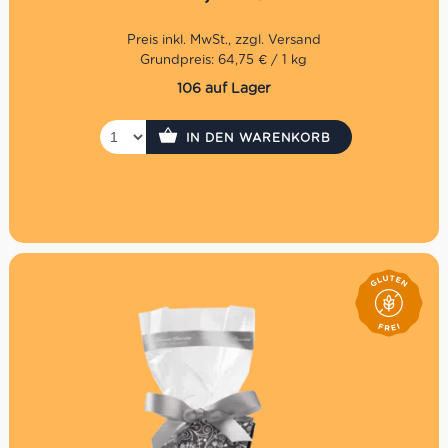
knackigen Kakobohnen sorgt für eine
Geschmacksexplosion der besonderen Art! Diese entsteht
durch den intensiven Kakaogeschmack, welche durch
den hohen Kakaoanteil in die Trüffelpraline kommen. Das
Grundpreis: 64,75 € / 1 kg
Zusammenspiel der einzelnen Aromen der Sorte al
106 auf Lager
cioccolato fondente 70% e fave di cacao ist phänomenal
und kaum zu übertreffen.
IN DEN WARENKORB
Die Antica Torroneria Piemontese ist seit 1885 das
Unternehmen der Familie Sebaste. Seit Generationen
dreht sich alles um die berühmtesten
Schokoladenpralinen des Piemonts: Den Tartufi dolci. Die
wichtigste Grundzutat ist dafür die Piemonteser
Haselnuss. Um die Qualität sicherzustellen, hat die Familie
Sebaste zusammen mit den über 30 Haselnussbauern
eine eigene Normierung vereinbart. Erst kurz vor der
Verarbeitung werden sie geknackt und anschließend von
Röstmeister Massimo in kleinen Portionen geröstet. Die
Tartufi dolci enthalten bis zu 42% der wertvollen
Piemonteser Haselnuss. Diese Tartufi dolci neri enthalten
70% dunkle Schokolade, karamellisierten
Kakaobohnensplittern und Haselnusspaste.