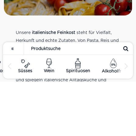
Unsere
italienische Feinkost
steht für Vielfalt,
Herkunft und echte Zutaten. Von Pasta, Reis und
Tomatensaucen über Olivenöl, Antipasti und
Pesto bis zu Balsamico und Spezialitäten aus
verschiedenen Regionen Italiens. Alle Produkte
ost
Süsses
Wein
Spirituosen
Alkoholfrei
sind Teil unseres realen Supermarkt-Sortiments
und spiegeln italienische Alltagsküche und
Tradition wider. Italienische Feinkost online
kaufen.