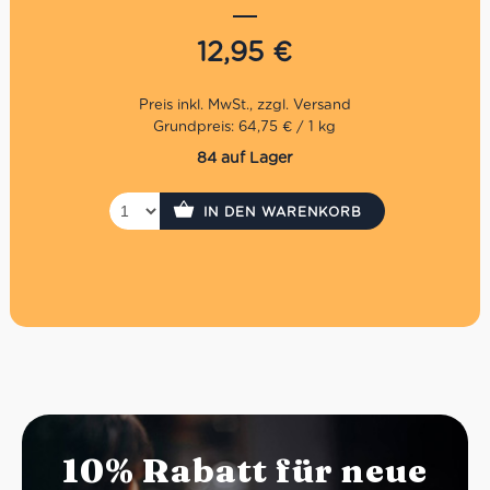
Haselnuss. Um die Qualität sicherzustellen, hat die Familie
Sebaste zusammen mit den über 30 Haselnussbauern
12,95
€
eine eigene Normierung vereinbart. Erst kurz vor der
Verarbeitung werden sie geknackt und anschließend von
Röstmeister Massimo in kleinen Portionen geröstet. Die
Tartufi dolci enthalten bis zu 42% der wertvollen
Grundpreis: 64,75 € / 1 kg
Piemonteser Haselnuss. Diese süße Trüffelpralinen mit
84 auf Lager
Zartbitterschokolade haben einen Kakaoanteil von 52%
und sind ein edler Genuss für den Gaumen.
IN DEN WARENKORB
10% Rabatt für neue