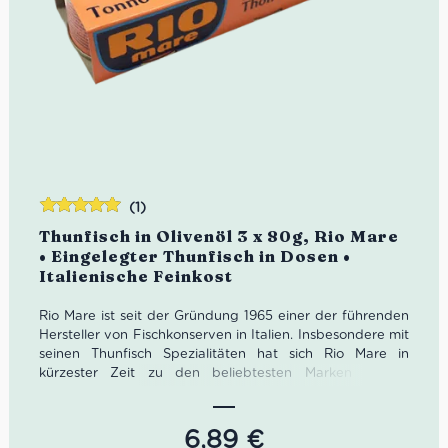
(1)
Bewertet
Thunfisch in Olivenöl 3 x 80g, Rio Mare
mit
5.00
von
• Eingelegter Thunfisch in Dosen •
5
Italienische Feinkost
Rio Mare ist seit der Gründung 1965 einer der führenden
Hersteller von Fischkonserven in Italien. Insbesondere mit
seinen Thunfisch Spezialitäten hat sich Rio Mare in
kürzester Zeit zu den beliebtesten Marken Italiens
profiliert. Die auffällige lachsrosa Verpackung sowie die
wunderbare Qualität zeichnen auch diesen Thunfisch in
Olivenöl aus.
6,89
€