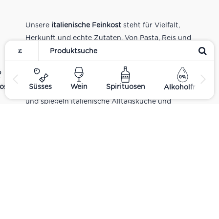
Unsere
italienische Feinkost
steht für Vielfalt,
Herkunft und echte Zutaten. Von Pasta, Reis und
Tomatensaucen über Olivenöl, Antipasti und
Pesto bis zu Balsamico und Spezialitäten aus
verschiedenen Regionen Italiens. Alle Produkte
ost
Süsses
Wein
Spirituosen
Alkoholfrei
sind Teil unseres realen Supermarkt-Sortiments
und spiegeln italienische Alltagsküche und
Tradition wider. Italienische Feinkost online
kaufen.
Catering