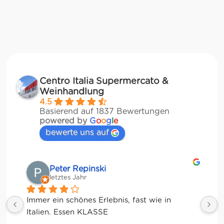
Centro Italia Supermercato &
Weinhandlung
4.5
Basierend auf 1837 Bewertungen
powered by
G
o
o
g
l
e
bewerte uns auf
Matze
letztes Jahr