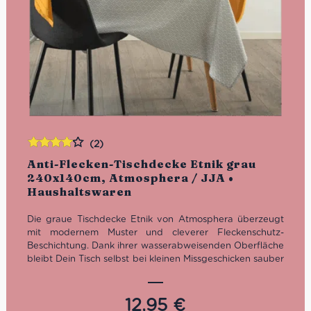
(2)
Bewertet
Anti-Flecken-Tischdecke Etnik grau
mit
4.00
240x140cm, Atmosphera / JJA •
von 5
Haushaltswaren
Die graue Tischdecke Etnik von Atmosphera überzeugt
mit modernem Muster und cleverer Fleckenschutz-
Beschichtung. Dank ihrer wasserabweisenden Oberfläche
bleibt Dein Tisch selbst bei kleinen Missgeschicken sauber
und gepflegt. Das großzügige Format von 240×140cm
eignet sich ideal für mittelgroße bis große Tische –
perfekt für Alltag, Familienessen oder besondere
12,95
€