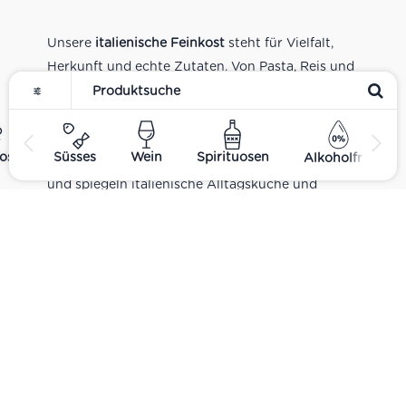
Unsere
italienische Feinkost
steht für Vielfalt,
Herkunft und echte Zutaten. Von Pasta, Reis und
Tomatensaucen über Olivenöl, Antipasti und
Pesto bis zu Balsamico und Spezialitäten aus
verschiedenen Regionen Italiens. Alle Produkte
ost
Süsses
Wein
Spirituosen
Alkoholfrei
sind Teil unseres realen Supermarkt-Sortiments
und spiegeln italienische Alltagsküche und
Tradition wider. Italienische Feinkost online
kaufen.
Catering