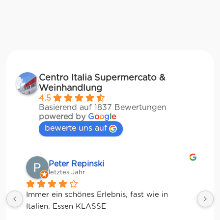
Centro Italia Supermercato &
Weinhandlung
4.5
Basierend auf 1837 Bewertungen
powered by
G
o
o
g
l
e
bewerte uns auf
Matze
letztes Jahr