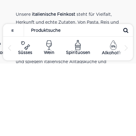
Unsere
italienische Feinkost
steht für Vielfalt,
Herkunft und echte Zutaten. Von Pasta, Reis und
Tomatensaucen über Olivenöl, Antipasti und
Pesto bis zu Balsamico und Spezialitäten aus
verschiedenen Regionen Italiens. Alle Produkte
ost
Süsses
Wein
Spirituosen
Alkoholfrei
sind Teil unseres realen Supermarkt-Sortiments
und spiegeln italienische Alltagsküche und
Tradition wider. Italienische Feinkost online
kaufen.
Catering