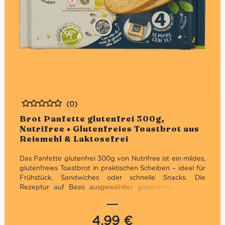
(0)
Bewertet
Brot Panfette glutenfrei 300g,
Nutrifree • Glutenfreies Toastbrot aus
Reismehl & Laktosefrei
Das Panfette glutenfrei 300g von Nutrifree ist ein mildes,
glutenfreies Toastbrot in praktischen Scheiben – ideal für
Frühstück, Sandwiches oder schnelle Snacks. Die
Rezeptur auf Basis ausgewählter glutenfreier Zutaten
wie Reismehl sorgt für eine angenehm weiche Textur und
einen ausgewogenen Geschmack. Das Brot ist laut
Hersteller glutenfrei, laktosefrei und ohne Weizenstärke
4,99
€