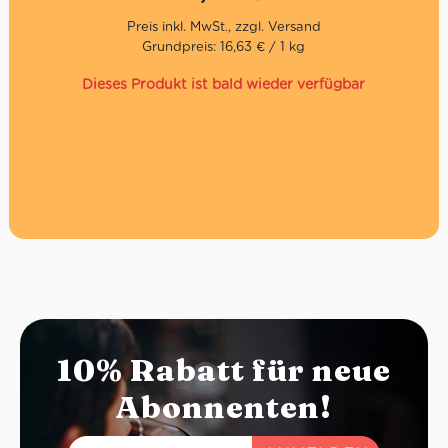
hergestellt – perfekt für alle, die bewussten Brotgenuss
im Alltag suchen.
Grundpreis: 16,63 € / 1 kg
Glutenfreies Toastbrot in Scheiben
Mit Reismehl
Dieses Produkt ist bald wieder verfügbar
Laktosefrei
Ohne Weizenstärke laut Hersteller
Ideal zum Toasten
Inhalt: 300g
10% Rabatt für neue
Abonnenten!