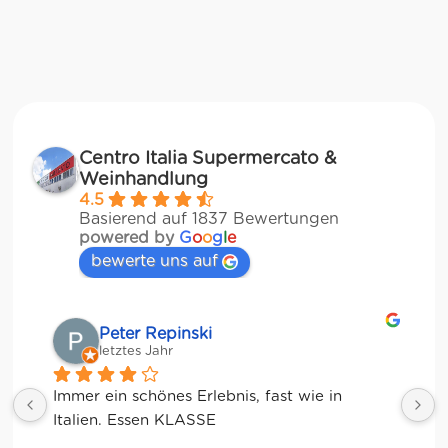
Centro Italia Supermercato &
Weinhandlung
4.5
Basierend auf 1837 Bewertungen
powered by
G
o
o
g
l
e
bewerte uns auf
Matze
letztes Jahr