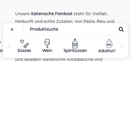
Unsere
italienische Feinkost
steht für Vielfalt,
Herkunft und echte Zutaten. Von Pasta, Reis und
Tomatensaucen über Olivenöl, Antipasti und
Pesto bis zu Balsamico und Spezialitäten aus
verschiedenen Regionen Italiens. Alle Produkte
ost
Süsses
Wein
Spirituosen
Alkoholfrei
sind Teil unseres realen Supermarkt-Sortiments
und spiegeln italienische Alltagsküche und
Tradition wider. Italienische Feinkost online
kaufen.
Catering