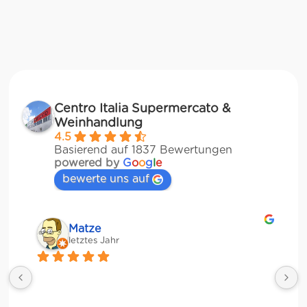
Centro Italia Supermercato &
Weinhandlung
4.5
Basierend auf 1837 Bewertungen
powered by
G
o
o
g
l
e
bewerte uns auf
Veronika Stulberg
letztes Jahr
Riesige Auswahl an italienischen Produkten, 
Weinen und sogar frischem Gemüse!