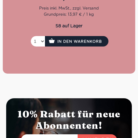
Nun in dritter Generation geführt, steht der Auswahl von
hochwertigen sowie natürlichen Zutaten im Vordergrund.
Grundpreis: 13,97 € / 1 kg
Denn nur mit dem Auge für erstklassige Qualität kann
der hohe Anspruch über eine so lange Zeitspanne erfüllt
58 auf Lager
werden. Dafür setzt man bei Marabotto ganz bewusst
den Schwerpunkt auf die Tradition der regionalen Küche
von Piemont und Ligurien.
IN DEN WARENKORB
10% Rabatt für neue
Abonnenten!