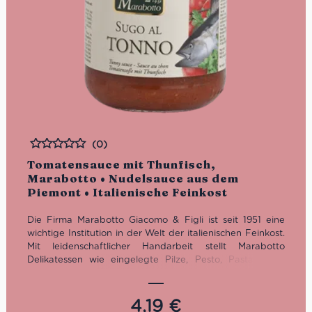
(0)
Bewertet
Tomatensauce mit Thunfisch,
Marabotto • Nudelsauce aus dem
Piemont • Italienische Feinkost
Die Firma Marabotto Giacomo & Figli ist seit 1951 eine
wichtige Institution in der Welt der italienischen Feinkost.
Mit leidenschaftlicher Handarbeit stellt Marabotto
Delikatessen wie eingelegte Pilze, Pesto, Pasta, Sugo
sowie feine italienische Gewürze her. Insbesondere die
Tomatensauce mit Thunfisch erfreut sich größter
Beliebtheit.
4,19
€