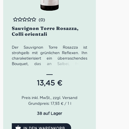
(0)
Bewertet
Sauvignon Torre Rosazza,
Colli orientali
Der Sauvignon Torre Rosazza ist
strohgelb mit grünlichen Reflexen. Ihn
charaketierisiert ein überraschendes
Bouquet, das an Salbei, frische
Paprikaschoten und Holunder erinnert.
Im Gaumen würzig, vollmundig, gut
strukturiert und herrlich frisch. Passt
13,45
€
hervorragend zu Krustentieren und
Spargeln.
Farbe: Helles Strohgelb.
Grundpreis: 17,93 € / 1 l
Geruch: Düfte von Grapefruit,
Stachelbeeren und frisch gemähtem
38 auf Lager
Gras.
Geschmack: Würzig, vollmundig,
IN DEN WARENKORB