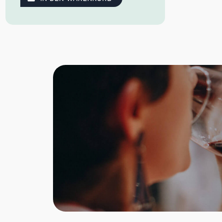
gut strukturiert und herrlich frisch.
Idealer Versandkarton: 21 Flaschen