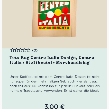
(0)
Bewertet
Tote Bag Centro Italia Design, Centro
Italia • Stoffbeutel • Merchandising
Unser Stoffbeutel mit dem Centro Italia Design ist nicht
nur super für den mehrmaligen Gebrauch – er sieht auch
noch toll aus! Du kannst ihn für jederlei Einkauf oder als
normale Tragetasche verwenden. Er ist daher die ideale
grüne Alternative zu Einweg-Plastiktüten, aber natürlich
mit italienischem Stil!
3,00
€