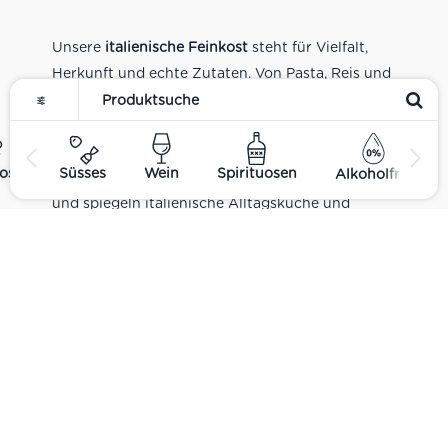
Unsere
italienische Feinkost
steht für Vielfalt,
Herkunft und echte Zutaten. Von Pasta, Reis und
Tomatensaucen über Olivenöl, Antipasti und
Pesto bis zu Balsamico und Spezialitäten aus
verschiedenen Regionen Italiens. Alle Produkte
ost
Süsses
Wein
Spirituosen
Alkoholfrei
sind Teil unseres realen Supermarkt-Sortiments
und spiegeln italienische Alltagsküche und
Tradition wider. Italienische Feinkost online
kaufen.
Catering