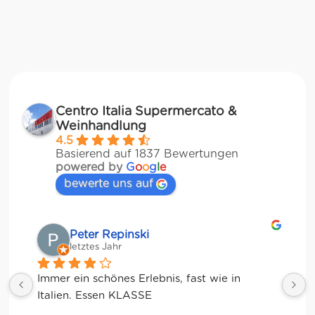
Centro Italia Supermercato &
Weinhandlung
4.5
Basierend auf 1837 Bewertungen
powered by
G
o
o
g
l
e
bewerte uns auf
Matze
letztes Jahr