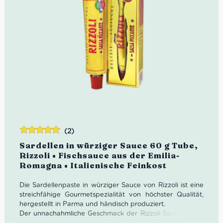
(2)
Bewertet
Sardellen in würziger Sauce 60 g Tube,
mit
5.00
von
Rizzoli • Fischsauce aus der Emilia-
5
Romagna • Italienische Feinkost
Die Sardellenpaste in würziger Sauce von Rizzoli ist eine
streichfähige Gourmetspezialität von höchster Qualität,
hergestellt in Parma und händisch produziert.
Der unnachahmliche Geschmack der Rizzoli Sauce in der
praktischen Tube ist die ideale Zutat zur Verfeinerung