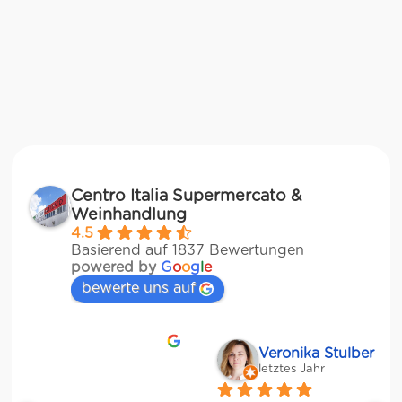
Centro Italia Supermercato &
Weinhandlung
4.5
Basierend auf 1837 Bewertungen
powered by
G
o
o
g
l
e
bewerte uns auf
Veronika Stulberg
letztes Jahr