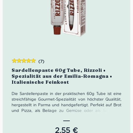
(7)
Bewertet
Sardellenpaste 60g Tube, Rizzoli •
mit
5.00
von
Spezialität aus der Emilia-Romagna •
5
Italienische Feinkost
Die Sardellenpaste in der praktischen 60g Tube ist eine
streichfähige Gourmet-Spezialität von höchster Qualität,
hergestellt in Parma und handgefertigt. Perfekt auf Brot
und Pizza, als Beilage zu Gemüse oder als Sauce zu
Pasta. Die ideale Zutat zur Verfeinerung von Rezepten.
2,55
€