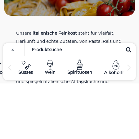
Unsere
italienische Feinkost
steht für Vielfalt,
Herkunft und echte Zutaten. Von Pasta, Reis und
Tomatensaucen über Olivenöl, Antipasti und
Pesto bis zu Balsamico und Spezialitäten aus
verschiedenen Regionen Italiens. Alle Produkte
ost
Süsses
Wein
Spirituosen
Alkoholfrei
sind Teil unseres realen Supermarkt-Sortiments
und spiegeln italienische Alltagsküche und
Tradition wider. Italienische Feinkost online
kaufen.