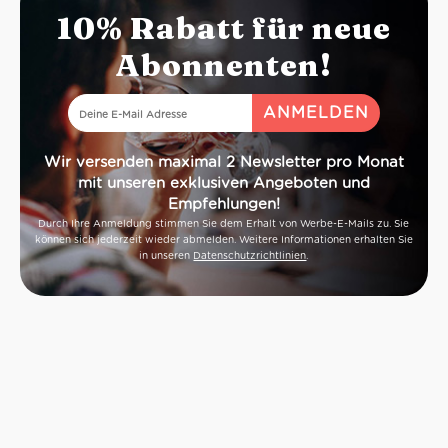
10% Rabatt für neue
Abonnenten!
Wir versenden maximal 2 Newsletter pro Monat
mit unseren exklusiven Angeboten und
Empfehlungen!
Durch Ihre Anmeldung stimmen Sie dem Erhalt von Werbe-E-Mails zu. Sie
können sich jederzeit wieder abmelden. Weitere Informationen erhalten Sie
in unseren
Datenschutzrichtlinien
.