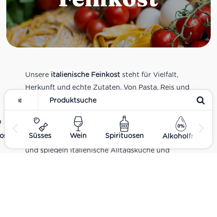
Unsere
italienische Feinkost
steht für Vielfalt,
Herkunft und echte Zutaten. Von Pasta, Reis und
Tomatensaucen über Olivenöl, Antipasti und
Pesto bis zu Balsamico und Spezialitäten aus
verschiedenen Regionen Italiens. Alle Produkte
ost
Süsses
Wein
Spirituosen
Alkoholfrei
sind Teil unseres realen Supermarkt-Sortiments
und spiegeln italienische Alltagsküche und
Tradition wider. Italienische Feinkost online
kaufen.