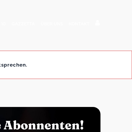
 10
GAZZETTA
ÜBER UNS
KONTAKT
tsprechen.
e Abonnenten!