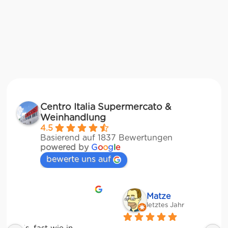
Centro Italia Supermercato &
Weinhandlung
4.5
Basierend auf 1837 Bewertungen
powered by
G
o
o
g
l
e
bewerte uns auf
Matze
letztes Jahr