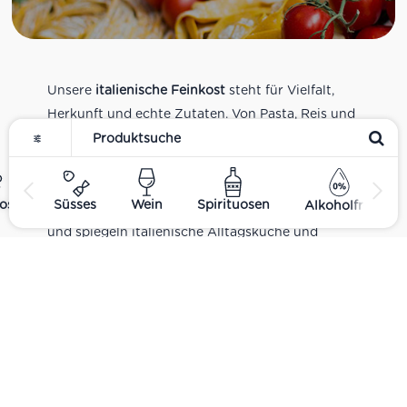
Unsere
italienische Feinkost
steht für Vielfalt,
Herkunft und echte Zutaten. Von Pasta, Reis und
Tomatensaucen über Olivenöl, Antipasti und
Pesto bis zu Balsamico und Spezialitäten aus
verschiedenen Regionen Italiens. Alle Produkte
ost
Süsses
Wein
Spirituosen
Alkoholfrei
sind Teil unseres realen Supermarkt-Sortiments
und spiegeln italienische Alltagsküche und
Tradition wider. Italienische Feinkost online
kaufen.