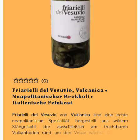
(0)
Bewertet
Friarielli del Vesuvio, Vulcanica •
Neapolitanischer Brokkoli •
Italienische Feinkost
Friarielli del Vesuvio
von
Vulcanica
sind eine echte
neapolitanische Spezialität, hergestellt aus wildem
Stängelkohl, der ausschließlich am fruchtbaren
Vulkanboden rund um den Vesuv wächst. Der leicht
herbe, würzige Geschmack ist typisch für die Küche