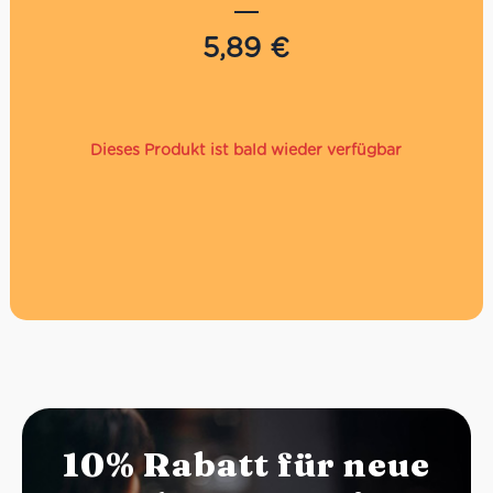
Kampaniens und passt perfekt zu Pizza, Pasta, Panini
oder Fleischgerichten. Sorgfältig geerntet und traditionell
5,89
€
in hochwertigem Olivenöl eingelegt, bringen diese
Friarielli den
authentischen Geschmack Neapels
direkt zu
dir nach Hause.
Dieses Produkt ist bald wieder verfügbar
10% Rabatt für neue