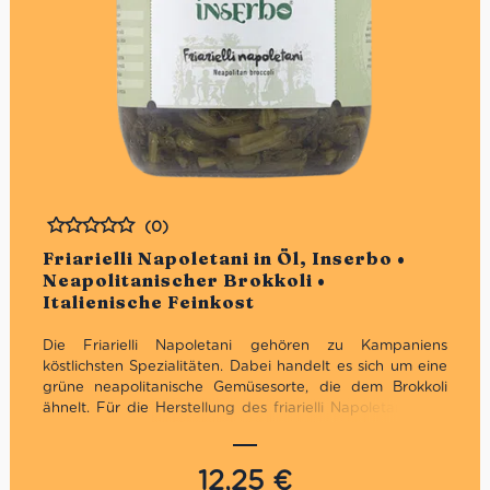
(0)
Bewertet
Friarielli Napoletani in Öl, Inserbo •
Neapolitanischer Brokkoli •
Italienische Feinkost
Die Friarielli Napoletani gehören zu Kampaniens
köstlichsten Spezialitäten. Dabei handelt es sich um eine
grüne neapolitanische Gemüsesorte, die dem Brokkoli
ähnelt. Für die Herstellung des friarielli Napoletani in Öl
von Inserbo werden nur die Spitzen vom Brokkoli
verwendet. Mit der intensiven grünen Farbe und dem
einzigartigen Geschmack seiner Art, ist er ideal für die
12,25
€