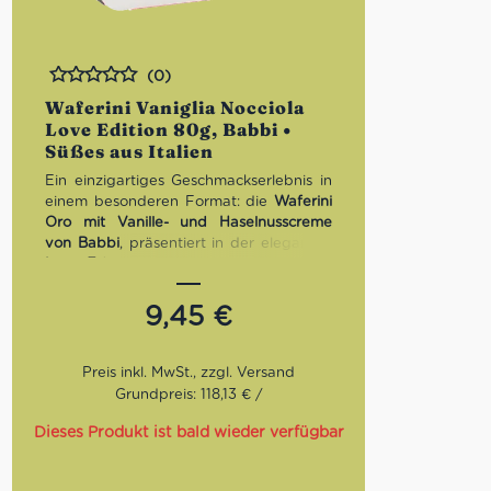
(0)
Bewertet
Waferini Vaniglia Nocciola
Love Edition 80g, Babbi •
Süßes aus Italien
Ein einzigartiges Geschmackserlebnis in
einem besonderen Format: die
Waferini
Oro mit Vanille- und Haselnusscreme
von Babbi
, präsentiert in der eleganten
Love Edition
mit 80 Gramm. Knusprige
Waffeln umhüllen eine zartschmelzende
Cremefüllung aus Vanille und Haselnuss
9,45
€
– perfekt ausbalanciert in Geschmack
und Textur.
Seit 1952 steht Babbi für höchste
Confiserie-Kunst: Gegründet im Herzen
Grundpreis: 118,13 € /
der Romagna von Attilio Babbi, hat sich
das Unternehmen dank sorgfältig
Dieses Produkt ist bald wieder verfügbar
ausgewählter, frischer Zutaten und
echter Rohstoffe schnell zum