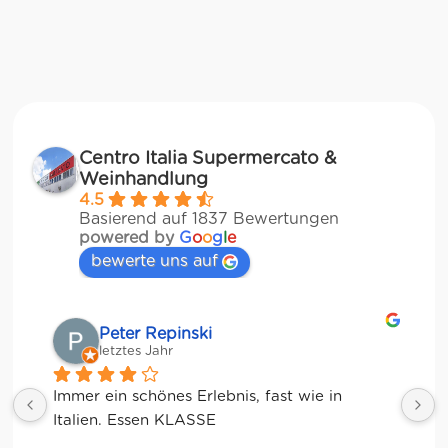
Centro Italia Supermercato &
Weinhandlung
4.5
Basierend auf 1837 Bewertungen
powered by
G
o
o
g
l
e
bewerte uns auf
Matze
letztes Jahr