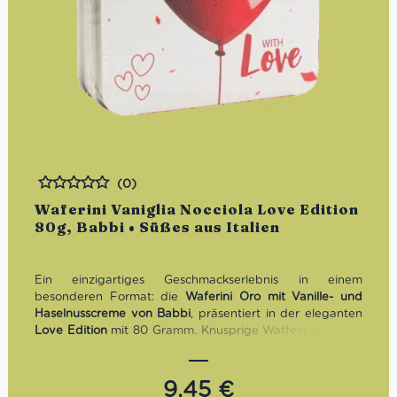
(0)
Bewertet
Waferini Vaniglia Nocciola Love Edition
80g, Babbi • Süßes aus Italien
Ein einzigartiges Geschmackserlebnis in einem
besonderen Format: die
Waferini Oro mit Vanille- und
Haselnusscreme von Babbi
, präsentiert in der eleganten
Love Edition
mit 80 Gramm. Knusprige Waffeln umhüllen
eine zartschmelzende Cremefüllung aus Vanille und
Haselnuss – perfekt ausbalanciert in Geschmack und
Textur.
9,45
€