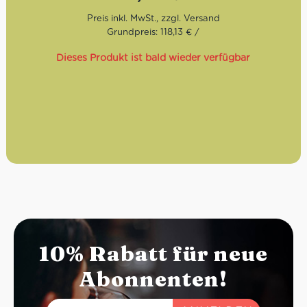
Seit 1952 steht Babbi für höchste Confiserie-Kunst:
Gegründet im Herzen der Romagna von Attilio Babbi, hat
sich das Unternehmen dank sorgfältig ausgewählter,
Grundpreis: 118,13 € /
frischer Zutaten und echter Rohstoffe schnell zum
Bezugspunkt für handwerkliche Eiskonditoren entwickelt.
Dieses Produkt ist bald wieder verfügbar
10% Rabatt für neue
Abonnenten!