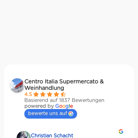
Centro Italia Supermercato &
Weinhandlung
4.5
Basierend auf 1837 Bewertungen
powered by
G
o
o
g
l
e
bewerte uns auf
Christian Schacht
Svya