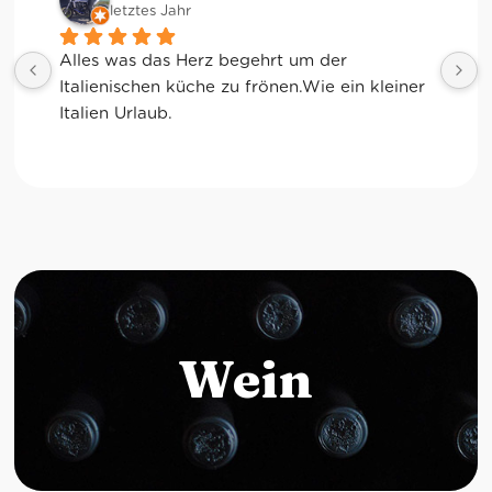
letztes Jahr
letzt
les was das Herz begehrt um der 
Ich liebe 
alienischen küche zu frönen.Wie ein kleiner 
alien Urlaub.
Wein