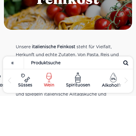
Unsere
italienische Feinkost
steht für Vielfalt,
Herkunft und echte Zutaten. Von Pasta, Reis und
Tomatensaucen über Olivenöl, Antipasti und
Pesto bis zu Balsamico und Spezialitäten aus
verschiedenen Regionen Italiens. Alle Produkte
ost
Süsses
Wein
Spirituosen
Alkoholfrei
sind Teil unseres realen Supermarkt-Sortiments
und spiegeln italienische Alltagsküche und
Tradition wider. Italienische Feinkost online
kaufen.