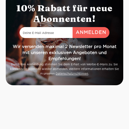
10% Rabatt für neue
Abonnenten!
Wir versenden maximal 2 Newsletter pro Monat
mit unseren exklusiven Angeboten und
Empfehlungen!
Durch Ihre Anmeldung stimmen Sie dem Erhalt von Werbe-E-Mails zu. Sie
können sich jederzeit wieder abmelden. Weitere Informationen erhalten Sie
in unseren
Datenschutzrichtlinien
.