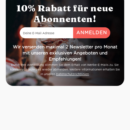
10% Rabatt für neue
Abonnenten!
Wir versenden maximal 2 Newsletter pro Monat
mit unseren exklusiven Angeboten und
Empfehlungen!
Durch Ihre Anmeldung stimmen Sie dem Erhalt von Werbe-E-Mails zu. Sie
können sich jederzeit wieder abmelden. Weitere Informationen erhalten Sie
in unseren
Datenschutzrichtlinien
.