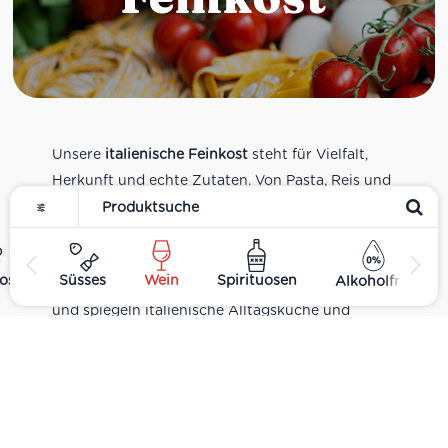
Unsere
italienische Feinkost
steht für Vielfalt,
Herkunft und echte Zutaten. Von Pasta, Reis und
Tomatensaucen über Olivenöl, Antipasti und
Pesto bis zu Balsamico und Spezialitäten aus
verschiedenen Regionen Italiens. Alle Produkte
ost
Süsses
Wein
Spirituosen
Alkoholfrei
sind Teil unseres realen Supermarkt-Sortiments
und spiegeln italienische Alltagsküche und
Tradition wider. Italienische Feinkost online
kaufen.