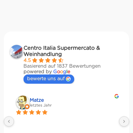
Centro Italia Supermercato &
Weinhandlung
4.5
Basierend auf 1837 Bewertungen
powered by
G
o
o
g
l
e
bewerte uns auf
Matze
letztes Jahr