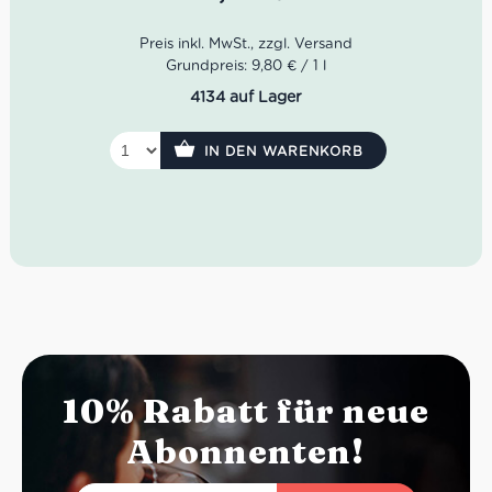
perfekt für Aperitivo, mediterrane Küche und entspannte
Sommerabende auf der Terrasse.
Farbe: Helles Strohgelb
Grundpreis: 9,80 € / 1 l
Geruch: Grüner Apfel, Aprikose, florale Nuancen
4134 auf Lager
Geschmack: Frisch, fruchtig, weich, feine Säure
Rebsorten: Grechetto, Chardonnay, Pinot Grigio
Idealer Versandkarton: 21 Flaschen
IN DEN WARENKORB
10% Rabatt für neue
Abonnenten!