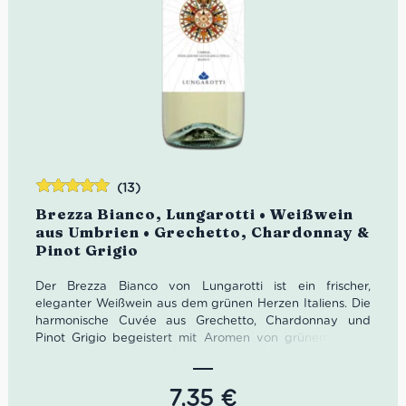
(13)
Bewertet
Brezza Bianco, Lungarotti • Weißwein
mit
5.00
von
aus Umbrien • Grechetto, Chardonnay &
5
Pinot Grigio
Der Brezza Bianco von Lungarotti ist ein frischer,
eleganter Weißwein aus dem grünen Herzen Italiens. Die
harmonische Cuvée aus Grechetto, Chardonnay und
Pinot Grigio begeistert mit Aromen von grünem Apfel,
Aprikose und feinen floralen Nuancen sowie einer
lebhaften, angenehm weichen Struktur. Ein
unkomplizierter italienischer Weißwein aus Umbrien,
7,35
€