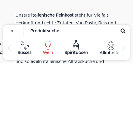
Unsere
italienische Feinkost
steht für Vielfalt,
Herkunft und echte Zutaten. Von Pasta, Reis und
Tomatensaucen über Olivenöl, Antipasti und
Pesto bis zu Balsamico und Spezialitäten aus
verschiedenen Regionen Italiens. Alle Produkte
ost
Süsses
Wein
Spirituosen
Alkoholfrei
sind Teil unseres realen Supermarkt-Sortiments
und spiegeln italienische Alltagsküche und
Tradition wider. Italienische Feinkost online
kaufen.
Catering