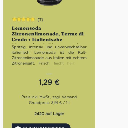
(7)
Bewertet
Lemonsoda
mit
5.00
von
Zitronenlimonade, Terme di
5
Crodo • Italienische
Limonade mit Zitronensaft
Spritzig, intensiv und unverwechselbar
italienisch: Lemonsoda ist die Kult-
Zitronenlimonade aus Italien mit echtem
Zitronensaft. Frisch, leicht herb und
perfekt ausbalanciert – genau die
richtige Erfrischung für heiße Tage,
Aperitivo-Momente oder einfach
1,29
€
zwischendurch.
Grundpreis: 3,91 € / 1 l
2420 auf Lager