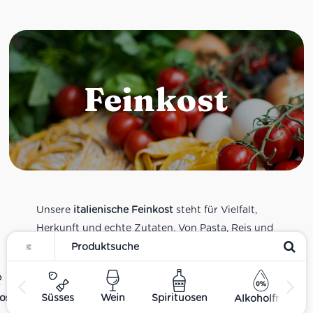
Feinkost
Unsere
italienische Feinkost
steht für Vielfalt,
Herkunft und echte Zutaten. Von Pasta, Reis und
Tomatensaucen über Olivenöl, Antipasti und
Pesto bis zu Balsamico und Spezialitäten aus
verschiedenen Regionen Italiens. Alle Produkte
ost
Süsses
Wein
Spirituosen
Alkoholfrei
sind Teil unseres realen Supermarkt-Sortiments