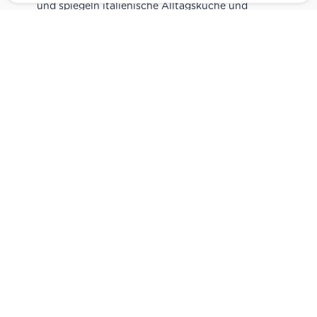
und spiegeln italienische Alltagsküche und
Tradition wider. Italienische Feinkost online
kaufen.
Catering
Das
italienische Catering
von Centro Italia
verbindet frische Zubereitung mit originalen
Zutaten. Von Panini und Antipasti über Käse-