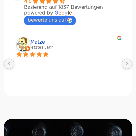
4.5
Basierend auf 1837 Bewertungen
powered by
G
o
o
g
l
e
bewerte uns auf
Matze
letztes Jahr