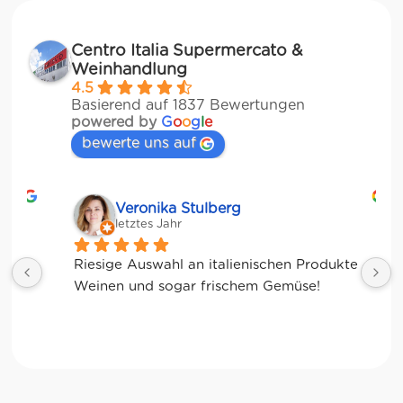
Centro Italia Supermercato &
Weinhandlung
4.5
Basierend auf 1837 Bewertungen
powered by
G
o
o
g
l
e
bewerte uns auf
Veronika Stulberg
letztes Jahr
Riesige Auswahl an italienischen Produkten, 
Weinen und sogar frischem Gemüse!