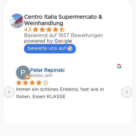
Centro Italia Supermercato &
Weinhandlung
4.5
Basierend auf 1837 Bewertungen
powered by
G
o
o
g
l
e
bewerte uns auf
r Repinski
Matze
es Jahr
letztes Jahr
schönes Erlebnis, fast wie in 
ssen KLASSE