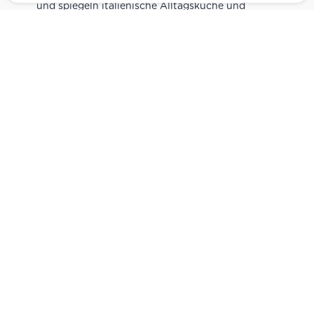
und spiegeln italienische Alltagsküche und
Tradition wider. Italienische Feinkost online
kaufen.
Catering
Das
italienische Catering
von Centro Italia
verbindet frische Zubereitung mit originalen
Zutaten. Von Panini und Antipasti über Käse-