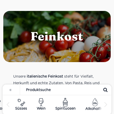
Feinkost
Unsere
italienische Feinkost
steht für Vielfalt,
Herkunft und echte Zutaten. Von Pasta, Reis und
Tomatensaucen über Olivenöl, Antipasti und
Pesto bis zu Balsamico und Spezialitäten aus
verschiedenen Regionen Italiens. Alle Produkte
ost
Süsses
Wein
Spirituosen
Alkoholfrei
sind Teil unseres realen Supermarkt-Sortiments