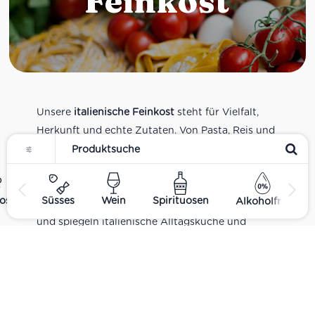
Feinkost
Unsere
italienische Feinkost
steht für Vielfalt,
Herkunft und echte Zutaten. Von Pasta, Reis und
Tomatensaucen über Olivenöl, Antipasti und
Pesto bis zu Balsamico und Spezialitäten aus
verschiedenen Regionen Italiens. Alle Produkte
ost
Süsses
Wein
Spirituosen
Alkoholfrei
sind Teil unseres realen Supermarkt-Sortiments
und spiegeln italienische Alltagsküche und
Tradition wider. Italienische Feinkost online
kaufen.