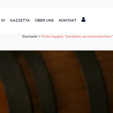
 10
GAZZETTA
ÜBER UNS
KONTAKT
Startseite
>
Posts tagged "bardolino serviertemperatur"