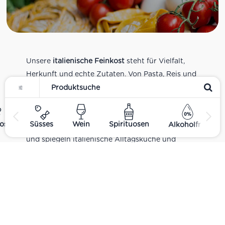
Unsere
italienische Feinkost
steht für Vielfalt,
Herkunft und echte Zutaten. Von Pasta, Reis und
Tomatensaucen über Olivenöl, Antipasti und
Pesto bis zu Balsamico und Spezialitäten aus
verschiedenen Regionen Italiens. Alle Produkte
ost
Süsses
Wein
Spirituosen
Alkoholfrei
sind Teil unseres realen Supermarkt-Sortiments
und spiegeln italienische Alltagsküche und
Tradition wider. Italienische Feinkost online
kaufen.